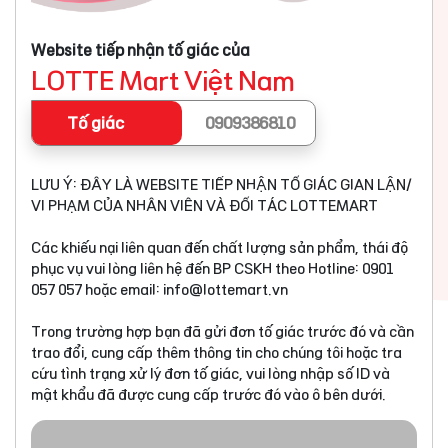
Website tiếp nhận tố giác của
LOTTE Mart Việt Nam
Tố giác
0909386810
LƯU Ý: ĐÂY LÀ WEBSITE TIẾP NHẬN TỐ GIÁC GIAN LẬN/
VI PHẠM CỦA NHÂN VIÊN VÀ ĐỐI TÁC LOTTEMART
Các khiếu nại liên quan đến chất lượng sản phẩm, thái độ
phục vụ vui lòng liên hệ đến BP CSKH theo Hotline: 0901
057 057 hoặc email:
info@lottemart.vn
Trong trường hợp bạn đã gửi đơn tố giác trước đó và cần
trao đổi, cung cấp thêm thông tin cho chúng tôi hoặc tra
cứu tình trạng xử lý đơn tố giác, vui lòng nhập số ID và
mật khẩu đã được cung cấp trước đó vào ô bên dưới.