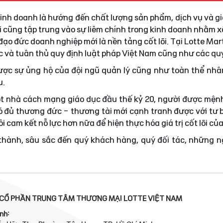
 kinh doanh là hướng đến chất lượng sản phẩm, dịch vụ và gi
i cũng tập trung vào sự liêm chính trong kinh doanh nhằm
ạo đức doanh nghiệp mới là nền tảng cốt lõi. Tại Lotte Mar
ực và tuân thủ quy định luật pháp Việt Nam cũng như các quy
được sự ủng hộ của đội ngũ quản lý cũng như toàn thể nhâ
u.
t nhà cách mạng giáo dục đầu thế kỷ 20, người được mện
 đủ thương đức - thương tài mới cạnh tranh được với tư 
i cam kết nỗ lực hơn nữa để hiện thực hóa giá trị cốt lõi củ
 thành, sâu sắc đến quý khách hàng, quý đối tác, những 
CỔ PHẦN TRUNG TÂM THƯƠNG MẠI LOTTE VIỆT NAM
nh: