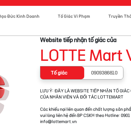
Đạo Đức Kinh Doanh
Tố Giác Vi Phạm
Truyền Th
Website tiếp nhận tố giác của
LOTTE Mart 
Tố giác
0909386810
LƯU Ý: ĐÂY LÀ WEBSITE TIẾP NHẬN TỐ GIÁC 
CỦA NHÂN VIÊN VÀ ĐỐI TÁC LOTTEMART
Các khiếu nại liên quan đến chất lượng sản phẩ
vui lòng liên hệ đến BP CSKH theo Hotline: 0901
info@lottemart.vn