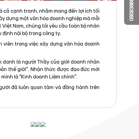
0909386810
á cả cạnh tranh, nhằm mang đến lợi ích tối
 xây dựng một văn hóa doanh nghiệp mà mỗi
t Việt Nam, chúng tôi yêu cầu toàn bộ nhân
 định nội bộ trong công ty.
n viên trong việc xây dựng văn hóa doanh
h danh là người Thầy của giới doanh nhân
bản thế giới”. Nhận thức được đạo đức mới
a mình là “Kinh doanh Liêm chính”.
người đã luôn quan tâm và đồng hành trên