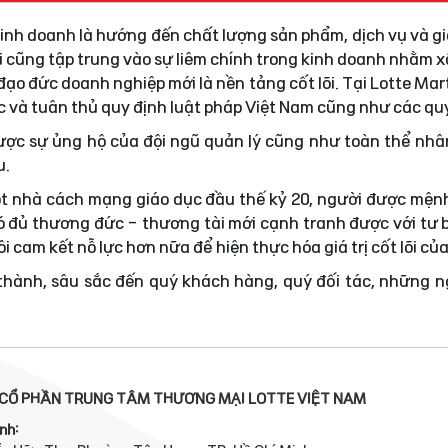
 kinh doanh là hướng đến chất lượng sản phẩm, dịch vụ và gi
i cũng tập trung vào sự liêm chính trong kinh doanh nhằm
ạo đức doanh nghiệp mới là nền tảng cốt lõi. Tại Lotte Mar
ực và tuân thủ quy định luật pháp Việt Nam cũng như các quy
được sự ủng hộ của đội ngũ quản lý cũng như toàn thể nhâ
u.
t nhà cách mạng giáo dục đầu thế kỷ 20, người được mện
 đủ thương đức - thương tài mới cạnh tranh được với tư 
i cam kết nỗ lực hơn nữa để hiện thực hóa giá trị cốt lõi củ
 thành, sâu sắc đến quý khách hàng, quý đối tác, những 
CỔ PHẦN TRUNG TÂM THƯƠNG MẠI LOTTE VIỆT NAM
nh: