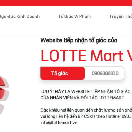
Đạo Đức Kinh Doanh
Tố Giác Vi Phạm
Truyền Th
Website tiếp nhận tố giác của
LOTTE Mart 
Tố giác
0909386810
LƯU Ý: ĐÂY LÀ WEBSITE TIẾP NHẬN TỐ GIÁC 
CỦA NHÂN VIÊN VÀ ĐỐI TÁC LOTTEMART
Các khiếu nại liên quan đến chất lượng sản phẩ
vui lòng liên hệ đến BP CSKH theo Hotline: 0901
info@lottemart.vn