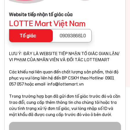
Website tiếp nhận tố giác của
LOTTE Mart Việt Nam
Tố giác
0909386810
LƯU Ý: ĐÂY LÀ WEBSITE TIẾP NHẬN TỐ GIÁC GIAN LẬN/
VI PHẠM CỦA NHÂN VIÊN VÀ ĐỐI TÁC LOTTEMART
Các khiếu nại liên quan đến chất lượng sản phẩm, thái độ
phục vụ vui lòng liên hệ đến BP CSKH theo Hotline: 0901
057 057 hoặc email:
info@lottemart.vn
Trong trường hợp bạn đã gửi đơn tố giác trước đó và cần
trao đổi, cung cấp thêm thông tin cho chúng tôi hoặc tra
cứu tình trạng xử lý đơn tố giác, vui lòng nhập số ID và
mật khẩu đã được cung cấp trước đó vào ô bên dưới.