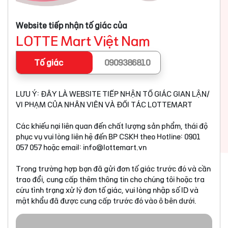
Website tiếp nhận tố giác của
LOTTE Mart Việt Nam
Tố giác
0909386810
LƯU Ý: ĐÂY LÀ WEBSITE TIẾP NHẬN TỐ GIÁC GIAN LẬN/
VI PHẠM CỦA NHÂN VIÊN VÀ ĐỐI TÁC LOTTEMART
Các khiếu nại liên quan đến chất lượng sản phẩm, thái độ
phục vụ vui lòng liên hệ đến BP CSKH theo Hotline: 0901
057 057 hoặc email:
info@lottemart.vn
Trong trường hợp bạn đã gửi đơn tố giác trước đó và cần
trao đổi, cung cấp thêm thông tin cho chúng tôi hoặc tra
cứu tình trạng xử lý đơn tố giác, vui lòng nhập số ID và
mật khẩu đã được cung cấp trước đó vào ô bên dưới.