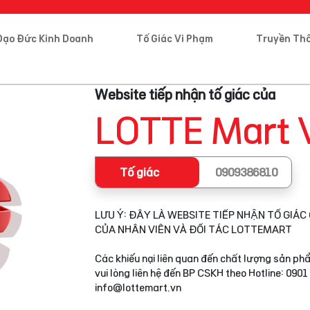
Đạo Đức Kinh Doanh
Tố Giác Vi Phạm
Truyền Th
Website tiếp nhận tố giác của
LOTTE Mart 
Tố giác
0909386810
LƯU Ý: ĐÂY LÀ WEBSITE TIẾP NHẬN TỐ GIÁC 
CỦA NHÂN VIÊN VÀ ĐỐI TÁC LOTTEMART
Các khiếu nại liên quan đến chất lượng sản phẩ
vui lòng liên hệ đến BP CSKH theo Hotline: 0901
info@lottemart.vn