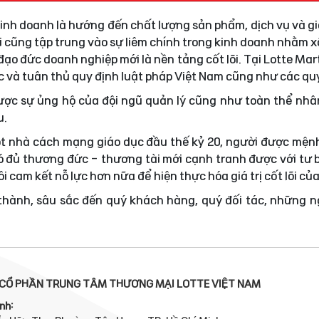
 kinh doanh là hướng đến chất lượng sản phẩm, dịch vụ và gi
i cũng tập trung vào sự liêm chính trong kinh doanh nhằm
ạo đức doanh nghiệp mới là nền tảng cốt lõi. Tại Lotte Mar
ực và tuân thủ quy định luật pháp Việt Nam cũng như các quy
được sự ủng hộ của đội ngũ quản lý cũng như toàn thể nhâ
u.
t nhà cách mạng giáo dục đầu thế kỷ 20, người được mện
 đủ thương đức - thương tài mới cạnh tranh được với tư 
i cam kết nỗ lực hơn nữa để hiện thực hóa giá trị cốt lõi củ
 thành, sâu sắc đến quý khách hàng, quý đối tác, những 
CỔ PHẦN TRUNG TÂM THƯƠNG MẠI LOTTE VIỆT NAM
nh: