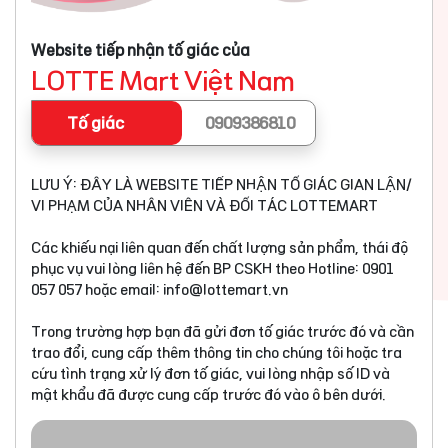
Website tiếp nhận tố giác của
LOTTE Mart Việt Nam
Tố giác
0909386810
LƯU Ý: ĐÂY LÀ WEBSITE TIẾP NHẬN TỐ GIÁC GIAN LẬN/
VI PHẠM CỦA NHÂN VIÊN VÀ ĐỐI TÁC LOTTEMART
Các khiếu nại liên quan đến chất lượng sản phẩm, thái độ
phục vụ vui lòng liên hệ đến BP CSKH theo Hotline: 0901
057 057 hoặc email:
info@lottemart.vn
Trong trường hợp bạn đã gửi đơn tố giác trước đó và cần
trao đổi, cung cấp thêm thông tin cho chúng tôi hoặc tra
cứu tình trạng xử lý đơn tố giác, vui lòng nhập số ID và
mật khẩu đã được cung cấp trước đó vào ô bên dưới.