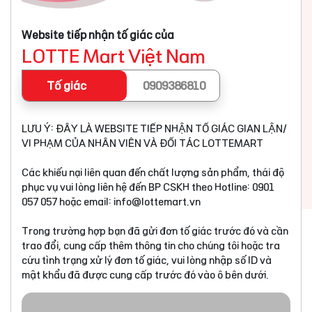
Website tiếp nhận tố giác của
LOTTE Mart Việt Nam
Tố giác
0909386810
LƯU Ý: ĐÂY LÀ WEBSITE TIẾP NHẬN TỐ GIÁC GIAN LẬN/
VI PHẠM CỦA NHÂN VIÊN VÀ ĐỐI TÁC LOTTEMART
Các khiếu nại liên quan đến chất lượng sản phẩm, thái độ
phục vụ vui lòng liên hệ đến BP CSKH theo Hotline: 0901
057 057 hoặc email:
info@lottemart.vn
Trong trường hợp bạn đã gửi đơn tố giác trước đó và cần
trao đổi, cung cấp thêm thông tin cho chúng tôi hoặc tra
cứu tình trạng xử lý đơn tố giác, vui lòng nhập số ID và
mật khẩu đã được cung cấp trước đó vào ô bên dưới.