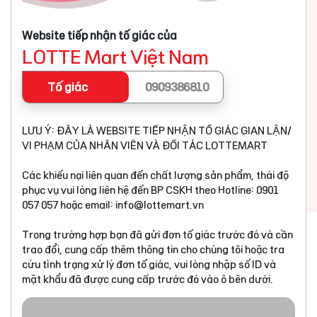
Website tiếp nhận tố giác của
LOTTE Mart Việt Nam
Tố giác
0909386810
LƯU Ý: ĐÂY LÀ WEBSITE TIẾP NHẬN TỐ GIÁC GIAN LẬN/
VI PHẠM CỦA NHÂN VIÊN VÀ ĐỐI TÁC LOTTEMART
Các khiếu nại liên quan đến chất lượng sản phẩm, thái độ
phục vụ vui lòng liên hệ đến BP CSKH theo Hotline: 0901
057 057 hoặc email:
info@lottemart.vn
Trong trường hợp bạn đã gửi đơn tố giác trước đó và cần
trao đổi, cung cấp thêm thông tin cho chúng tôi hoặc tra
cứu tình trạng xử lý đơn tố giác, vui lòng nhập số ID và
mật khẩu đã được cung cấp trước đó vào ô bên dưới.