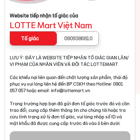
Website tiếp nhận tố giác của
LOTTE Mart Việt Nam
Tố giác
0909386810
LƯU Ý: ĐÂY LÀ WEBSITE TIẾP NHẬN TỐ GIÁC GIAN LẬN/
VI PHẠM CỦA NHÂN VIÊN VÀ ĐỐI TÁC LOTTEMART
Các khiếu nại liên quan đến chất lượng sản phẩm, thái độ
phục vụ vui lòng liên hệ đến BP CSKH theo Hotline: 0901
057 057 hoặc email:
info@lottemart.vn
Trong trường hợp bạn đã gửi đơn tố giác trước đó và cần
trao đổi, cung cấp thêm thông tin cho chúng tôi hoặc tra
cứu tình trạng xử lý đơn tố giác, vui lòng nhập số ID và
mật khẩu đã được cung cấp trước đó vào ô bên dưới.