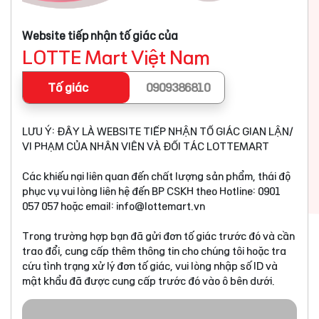
Website tiếp nhận tố giác của
LOTTE Mart Việt Nam
Tố giác
0909386810
LƯU Ý: ĐÂY LÀ WEBSITE TIẾP NHẬN TỐ GIÁC GIAN LẬN/
VI PHẠM CỦA NHÂN VIÊN VÀ ĐỐI TÁC LOTTEMART
Các khiếu nại liên quan đến chất lượng sản phẩm, thái độ
phục vụ vui lòng liên hệ đến BP CSKH theo Hotline: 0901
057 057 hoặc email:
info@lottemart.vn
Trong trường hợp bạn đã gửi đơn tố giác trước đó và cần
trao đổi, cung cấp thêm thông tin cho chúng tôi hoặc tra
cứu tình trạng xử lý đơn tố giác, vui lòng nhập số ID và
mật khẩu đã được cung cấp trước đó vào ô bên dưới.