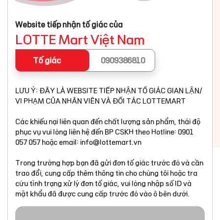
Website tiếp nhận tố giác của
LOTTE Mart Việt Nam
Tố giác
0909386810
LƯU Ý: ĐÂY LÀ WEBSITE TIẾP NHẬN TỐ GIÁC GIAN LẬN/
VI PHẠM CỦA NHÂN VIÊN VÀ ĐỐI TÁC LOTTEMART
Các khiếu nại liên quan đến chất lượng sản phẩm, thái độ
phục vụ vui lòng liên hệ đến BP CSKH theo Hotline: 0901
057 057 hoặc email:
info@lottemart.vn
Trong trường hợp bạn đã gửi đơn tố giác trước đó và cần
trao đổi, cung cấp thêm thông tin cho chúng tôi hoặc tra
cứu tình trạng xử lý đơn tố giác, vui lòng nhập số ID và
mật khẩu đã được cung cấp trước đó vào ô bên dưới.