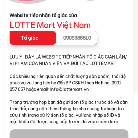
Website tiếp nhận tố giác của
LOTTE Mart Việt Nam
Tố giác
0909386810
LƯU Ý: ĐÂY LÀ WEBSITE TIẾP NHẬN TỐ GIÁC GIAN LẬN/
VI PHẠM CỦA NHÂN VIÊN VÀ ĐỐI TÁC LOTTEMART
Các khiếu nại liên quan đến chất lượng sản phẩm, thái độ
phục vụ vui lòng liên hệ đến BP CSKH theo Hotline: 0901
057 057 hoặc email:
info@lottemart.vn
Trong trường hợp bạn đã gửi đơn tố giác trước đó và cần
trao đổi, cung cấp thêm thông tin cho chúng tôi hoặc tra
cứu tình trạng xử lý đơn tố giác, vui lòng nhập số ID và
mật khẩu đã được cung cấp trước đó vào ô bên dưới.