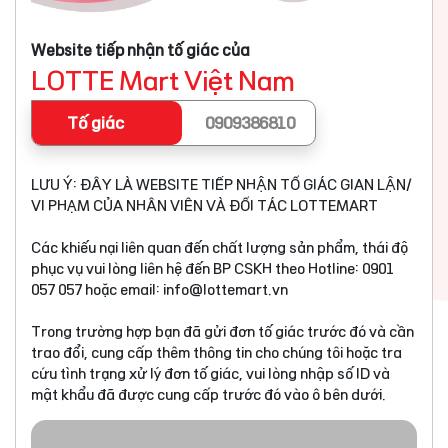
Website tiếp nhận tố giác của
LOTTE Mart Việt Nam
Tố giác
0909386810
LƯU Ý: ĐÂY LÀ WEBSITE TIẾP NHẬN TỐ GIÁC GIAN LẬN/
VI PHẠM CỦA NHÂN VIÊN VÀ ĐỐI TÁC LOTTEMART
Các khiếu nại liên quan đến chất lượng sản phẩm, thái độ
phục vụ vui lòng liên hệ đến BP CSKH theo Hotline: 0901
057 057 hoặc email:
info@lottemart.vn
Trong trường hợp bạn đã gửi đơn tố giác trước đó và cần
trao đổi, cung cấp thêm thông tin cho chúng tôi hoặc tra
cứu tình trạng xử lý đơn tố giác, vui lòng nhập số ID và
mật khẩu đã được cung cấp trước đó vào ô bên dưới.