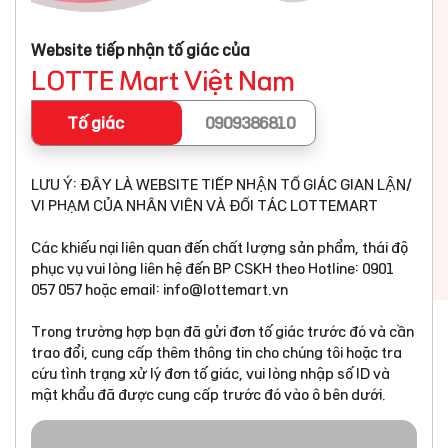
Website tiếp nhận tố giác của
LOTTE Mart Việt Nam
Tố giác
0909386810
LƯU Ý: ĐÂY LÀ WEBSITE TIẾP NHẬN TỐ GIÁC GIAN LẬN/
VI PHẠM CỦA NHÂN VIÊN VÀ ĐỐI TÁC LOTTEMART
Các khiếu nại liên quan đến chất lượng sản phẩm, thái độ
phục vụ vui lòng liên hệ đến BP CSKH theo Hotline: 0901
057 057 hoặc email:
info@lottemart.vn
Trong trường hợp bạn đã gửi đơn tố giác trước đó và cần
trao đổi, cung cấp thêm thông tin cho chúng tôi hoặc tra
cứu tình trạng xử lý đơn tố giác, vui lòng nhập số ID và
mật khẩu đã được cung cấp trước đó vào ô bên dưới.