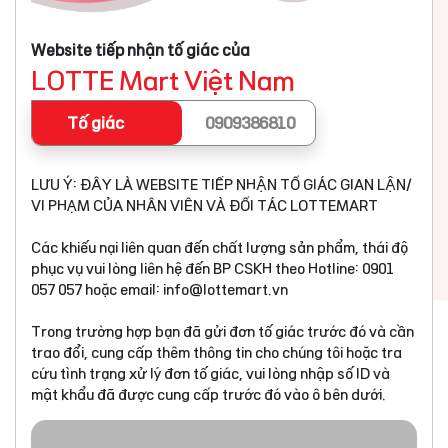
Website tiếp nhận tố giác của
LOTTE Mart Việt Nam
Tố giác
0909386810
LƯU Ý: ĐÂY LÀ WEBSITE TIẾP NHẬN TỐ GIÁC GIAN LẬN/
VI PHẠM CỦA NHÂN VIÊN VÀ ĐỐI TÁC LOTTEMART
Các khiếu nại liên quan đến chất lượng sản phẩm, thái độ
phục vụ vui lòng liên hệ đến BP CSKH theo Hotline: 0901
057 057 hoặc email:
info@lottemart.vn
Trong trường hợp bạn đã gửi đơn tố giác trước đó và cần
trao đổi, cung cấp thêm thông tin cho chúng tôi hoặc tra
cứu tình trạng xử lý đơn tố giác, vui lòng nhập số ID và
mật khẩu đã được cung cấp trước đó vào ô bên dưới.