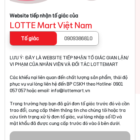
Website tiếp nhận tố giác của
LOTTE Mart Việt Nam
Tố giác
0909386810
LƯU Ý: ĐÂY LÀ WEBSITE TIẾP NHẬN TỐ GIÁC GIAN LẬN/
VI PHẠM CỦA NHÂN VIÊN VÀ ĐỐI TÁC LOTTEMART
Các khiếu nại liên quan đến chất lượng sản phẩm, thái độ
phục vụ vui lòng liên hệ đến BP CSKH theo Hotline: 0901
057 057 hoặc email:
info@lottemart.vn
Trong trường hợp bạn đã gửi đơn tố giác trước đó và cần
trao đổi, cung cấp thêm thông tin cho chúng tôi hoặc tra
cứu tình trạng xử lý đơn tố giác, vui lòng nhập số ID và
mật khẩu đã được cung cấp trước đó vào ô bên dưới.