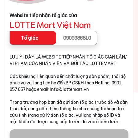
Website tiếp nhận tố giác của
LOTTE Mart Việt Nam
Tố giác
0909386810
LƯU Ý: ĐÂY LÀ WEBSITE TIẾP NHẬN TỐ GIÁC GIAN LẬN/
VI PHẠM CỦA NHÂN VIÊN VÀ ĐỐI TÁC LOTTEMART
Các khiếu nại liên quan đến chất lượng sản phẩm, thái độ
phục vụ vui lòng liên hệ đến BP CSKH theo Hotline: 0901
057 057 hoặc email:
info@lottemart.vn
Trong trường hợp bạn đã gửi đơn tố giác trước đó và cần
trao đổi, cung cấp thêm thông tin cho chúng tôi hoặc tra
cứu tình trạng xử lý đơn tố giác, vui lòng nhập số ID và
mật khẩu đã được cung cấp trước đó vào ô bên dưới.