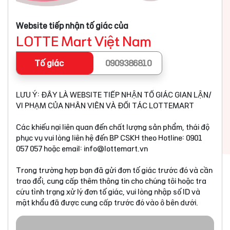
Website tiếp nhận tố giác của
LOTTE Mart Việt Nam
Tố giác
0909386810
LƯU Ý: ĐÂY LÀ WEBSITE TIẾP NHẬN TỐ GIÁC GIAN LẬN/
VI PHẠM CỦA NHÂN VIÊN VÀ ĐỐI TÁC LOTTEMART
Các khiếu nại liên quan đến chất lượng sản phẩm, thái độ
phục vụ vui lòng liên hệ đến BP CSKH theo Hotline: 0901
057 057 hoặc email:
info@lottemart.vn
Trong trường hợp bạn đã gửi đơn tố giác trước đó và cần
trao đổi, cung cấp thêm thông tin cho chúng tôi hoặc tra
cứu tình trạng xử lý đơn tố giác, vui lòng nhập số ID và
mật khẩu đã được cung cấp trước đó vào ô bên dưới.