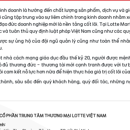
 kinh doanh là hướng đến chất lượng sản phẩm, dịch vụ và gi
i cũng tập trung vào sự liêm chính trong kinh doanh nhằm
ạo đức doanh nghiệp mới là nền tảng cốt lõi. Tại Lotte Mar
ực và tuân thủ quy định luật pháp Việt Nam cũng như các quy
được sự ủng hộ của đội ngũ quản lý cũng như toàn thể nhâ
u.
t nhà cách mạng giáo dục đầu thế kỷ 20, người được mện
 đủ thương đức - thương tài mới cạnh tranh được với tư 
i cam kết nỗ lực hơn nữa để hiện thực hóa giá trị cốt lõi củ
 thành, sâu sắc đến quý khách hàng, quý đối tác, những 
CỔ PHẦN TRUNG TÂM THƯƠNG MẠI LOTTE VIỆT NAM
nh: