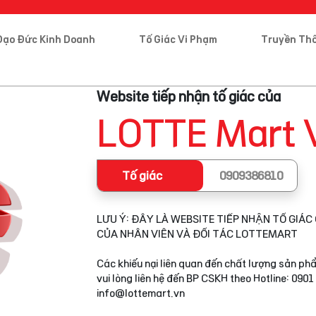
Đạo Đức Kinh Doanh
Tố Giác Vi Phạm
Truyền Th
Website tiếp nhận tố giác của
LOTTE Mart 
Tố giác
0909386810
LƯU Ý: ĐÂY LÀ WEBSITE TIẾP NHẬN TỐ GIÁC 
CỦA NHÂN VIÊN VÀ ĐỐI TÁC LOTTEMART
Các khiếu nại liên quan đến chất lượng sản phẩ
vui lòng liên hệ đến BP CSKH theo Hotline: 0901
info@lottemart.vn