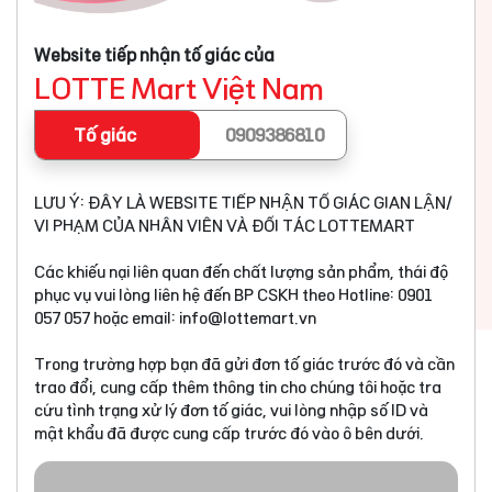
Website tiếp nhận tố giác của
LOTTE Mart Việt Nam
Tố giác
0909386810
LƯU Ý: ĐÂY LÀ WEBSITE TIẾP NHẬN TỐ GIÁC GIAN LẬN/
VI PHẠM CỦA NHÂN VIÊN VÀ ĐỐI TÁC LOTTEMART
Các khiếu nại liên quan đến chất lượng sản phẩm, thái độ
phục vụ vui lòng liên hệ đến BP CSKH theo Hotline: 0901
057 057 hoặc email:
info@lottemart.vn
Trong trường hợp bạn đã gửi đơn tố giác trước đó và cần
trao đổi, cung cấp thêm thông tin cho chúng tôi hoặc tra
cứu tình trạng xử lý đơn tố giác, vui lòng nhập số ID và
mật khẩu đã được cung cấp trước đó vào ô bên dưới.