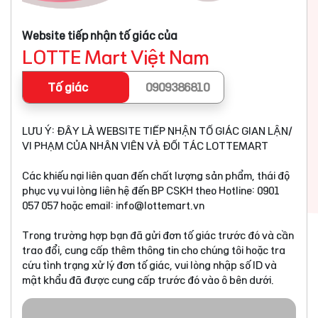
Website tiếp nhận tố giác của
LOTTE Mart Việt Nam
Tố giác
0909386810
LƯU Ý: ĐÂY LÀ WEBSITE TIẾP NHẬN TỐ GIÁC GIAN LẬN/
VI PHẠM CỦA NHÂN VIÊN VÀ ĐỐI TÁC LOTTEMART
Các khiếu nại liên quan đến chất lượng sản phẩm, thái độ
phục vụ vui lòng liên hệ đến BP CSKH theo Hotline: 0901
057 057 hoặc email:
info@lottemart.vn
Trong trường hợp bạn đã gửi đơn tố giác trước đó và cần
trao đổi, cung cấp thêm thông tin cho chúng tôi hoặc tra
cứu tình trạng xử lý đơn tố giác, vui lòng nhập số ID và
mật khẩu đã được cung cấp trước đó vào ô bên dưới.