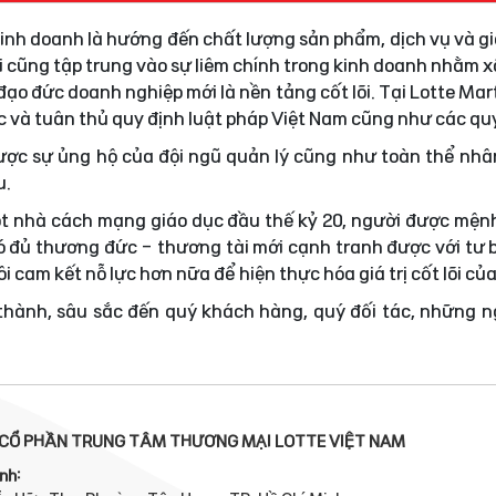
 kinh doanh là hướng đến chất lượng sản phẩm, dịch vụ và gi
i cũng tập trung vào sự liêm chính trong kinh doanh nhằm
ạo đức doanh nghiệp mới là nền tảng cốt lõi. Tại Lotte Mar
ực và tuân thủ quy định luật pháp Việt Nam cũng như các quy
được sự ủng hộ của đội ngũ quản lý cũng như toàn thể nhâ
u.
t nhà cách mạng giáo dục đầu thế kỷ 20, người được mện
 đủ thương đức - thương tài mới cạnh tranh được với tư 
i cam kết nỗ lực hơn nữa để hiện thực hóa giá trị cốt lõi củ
 thành, sâu sắc đến quý khách hàng, quý đối tác, những 
CỔ PHẦN TRUNG TÂM THƯƠNG MẠI LOTTE VIỆT NAM
nh: