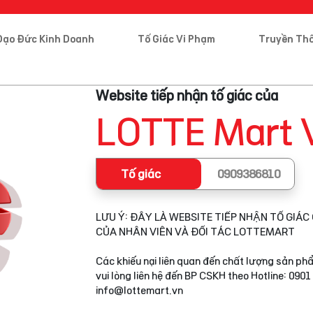
Đạo Đức Kinh Doanh
Tố Giác Vi Phạm
Truyền Th
Website tiếp nhận tố giác của
LOTTE Mart 
Tố giác
0909386810
LƯU Ý: ĐÂY LÀ WEBSITE TIẾP NHẬN TỐ GIÁC 
CỦA NHÂN VIÊN VÀ ĐỐI TÁC LOTTEMART
Các khiếu nại liên quan đến chất lượng sản phẩ
vui lòng liên hệ đến BP CSKH theo Hotline: 0901
info@lottemart.vn