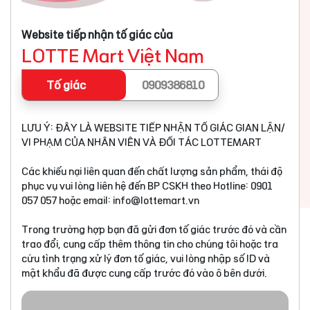
Website tiếp nhận tố giác của
LOTTE Mart Việt Nam
Tố giác
0909386810
LƯU Ý: ĐÂY LÀ WEBSITE TIẾP NHẬN TỐ GIÁC GIAN LẬN/
VI PHẠM CỦA NHÂN VIÊN VÀ ĐỐI TÁC LOTTEMART
Các khiếu nại liên quan đến chất lượng sản phẩm, thái độ
phục vụ vui lòng liên hệ đến BP CSKH theo Hotline: 0901
057 057 hoặc email:
info@lottemart.vn
Trong trường hợp bạn đã gửi đơn tố giác trước đó và cần
trao đổi, cung cấp thêm thông tin cho chúng tôi hoặc tra
cứu tình trạng xử lý đơn tố giác, vui lòng nhập số ID và
mật khẩu đã được cung cấp trước đó vào ô bên dưới.