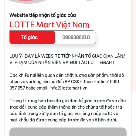
Website tiếp nhận tố giác của
LOTTE Mart Việt Nam
Tố giác
0909386810
LƯU Ý: ĐÂY LÀ WEBSITE TIẾP NHẬN TỐ GIÁC GIAN LẬN/
VI PHẠM CỦA NHÂN VIÊN VÀ ĐỐI TÁC LOTTEMART
Các khiếu nại liên quan đến chất lượng sản phẩm, thái độ
phục vụ vui lòng liên hệ đến BP CSKH theo Hotline: 0901
057 057 hoặc email:
info@lottemart.vn
Trong trường hợp bạn đã gửi đơn tố giác trước đó và cần
trao đổi, cung cấp thêm thông tin cho chúng tôi hoặc tra
cứu tình trạng xử lý đơn tố giác, vui lòng nhập số ID và
mật khẩu đã được cung cấp trước đó vào ô bên dưới.