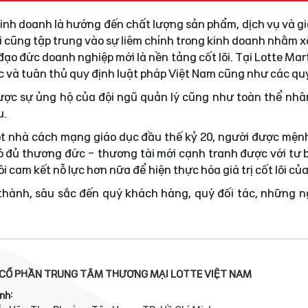
 kinh doanh là hướng đến chất lượng sản phẩm, dịch vụ và gi
i cũng tập trung vào sự liêm chính trong kinh doanh nhằm
ạo đức doanh nghiệp mới là nền tảng cốt lõi. Tại Lotte Mar
ực và tuân thủ quy định luật pháp Việt Nam cũng như các quy
được sự ủng hộ của đội ngũ quản lý cũng như toàn thể nhâ
u.
t nhà cách mạng giáo dục đầu thế kỷ 20, người được mện
 đủ thương đức - thương tài mới cạnh tranh được với tư 
i cam kết nỗ lực hơn nữa để hiện thực hóa giá trị cốt lõi củ
 thành, sâu sắc đến quý khách hàng, quý đối tác, những 
CỔ PHẦN TRUNG TÂM THƯƠNG MẠI LOTTE VIỆT NAM
nh: