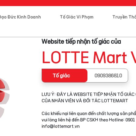
Đạo Đức Kinh Doanh
Tố Giác Vi Phạm
Truyền Th
Website tiếp nhận tố giác của
LOTTE Mart 
Tố giác
0909386810
LƯU Ý: ĐÂY LÀ WEBSITE TIẾP NHẬN TỐ GIÁC 
CỦA NHÂN VIÊN VÀ ĐỐI TÁC LOTTEMART
Các khiếu nại liên quan đến chất lượng sản phẩ
vui lòng liên hệ đến BP CSKH theo Hotline: 0901
info@lottemart.vn