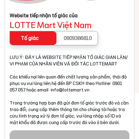
Website tiếp nhận tố giác của
LOTTE Mart Việt Nam
Tố giác
0909386810
LƯU Ý: ĐÂY LÀ WEBSITE TIẾP NHẬN TỐ GIÁC GIAN LẬN/
VI PHẠM CỦA NHÂN VIÊN VÀ ĐỐI TÁC LOTTEMART
Các khiếu nại liên quan đến chất lượng sản phẩm, thái độ
phục vụ vui lòng liên hệ đến BP CSKH theo Hotline: 0901
057 057 hoặc email:
info@lottemart.vn
Trong trường hợp bạn đã gửi đơn tố giác trước đó và cần
trao đổi, cung cấp thêm thông tin cho chúng tôi hoặc tra
cứu tình trạng xử lý đơn tố giác, vui lòng nhập số ID và
mật khẩu đã được cung cấp trước đó vào ô bên dưới.