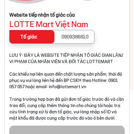
Website tiếp nhận tố giác của
LOTTE Mart Việt Nam
Tố giác
0909386810
LƯU Ý: ĐÂY LÀ WEBSITE TIẾP NHẬN TỐ GIÁC GIAN LẬN/
VI PHẠM CỦA NHÂN VIÊN VÀ ĐỐI TÁC LOTTEMART
Các khiếu nại liên quan đến chất lượng sản phẩm, thái độ
phục vụ vui lòng liên hệ đến BP CSKH theo Hotline: 0901
057 057 hoặc email:
info@lottemart.vn
Trong trường hợp bạn đã gửi đơn tố giác trước đó và cần
trao đổi, cung cấp thêm thông tin cho chúng tôi hoặc tra
cứu tình trạng xử lý đơn tố giác, vui lòng nhập số ID và
mật khẩu đã được cung cấp trước đó vào ô bên dưới.