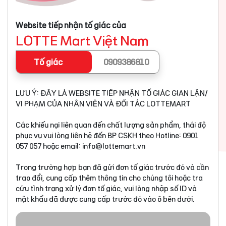
Website tiếp nhận tố giác của
LOTTE Mart Việt Nam
Tố giác
0909386810
LƯU Ý: ĐÂY LÀ WEBSITE TIẾP NHẬN TỐ GIÁC GIAN LẬN/
VI PHẠM CỦA NHÂN VIÊN VÀ ĐỐI TÁC LOTTEMART
Các khiếu nại liên quan đến chất lượng sản phẩm, thái độ
phục vụ vui lòng liên hệ đến BP CSKH theo Hotline: 0901
057 057 hoặc email:
info@lottemart.vn
Trong trường hợp bạn đã gửi đơn tố giác trước đó và cần
trao đổi, cung cấp thêm thông tin cho chúng tôi hoặc tra
cứu tình trạng xử lý đơn tố giác, vui lòng nhập số ID và
mật khẩu đã được cung cấp trước đó vào ô bên dưới.