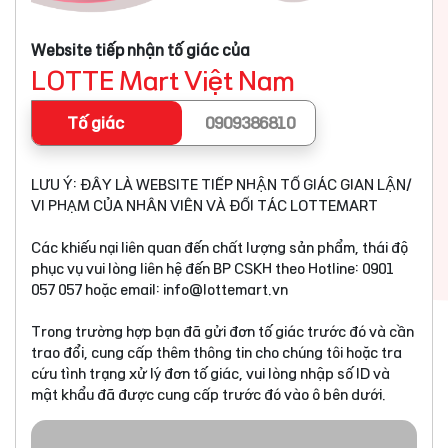
Website tiếp nhận tố giác của
LOTTE Mart Việt Nam
Tố giác
0909386810
LƯU Ý: ĐÂY LÀ WEBSITE TIẾP NHẬN TỐ GIÁC GIAN LẬN/
VI PHẠM CỦA NHÂN VIÊN VÀ ĐỐI TÁC LOTTEMART
Các khiếu nại liên quan đến chất lượng sản phẩm, thái độ
phục vụ vui lòng liên hệ đến BP CSKH theo Hotline: 0901
057 057 hoặc email:
info@lottemart.vn
Trong trường hợp bạn đã gửi đơn tố giác trước đó và cần
trao đổi, cung cấp thêm thông tin cho chúng tôi hoặc tra
cứu tình trạng xử lý đơn tố giác, vui lòng nhập số ID và
mật khẩu đã được cung cấp trước đó vào ô bên dưới.