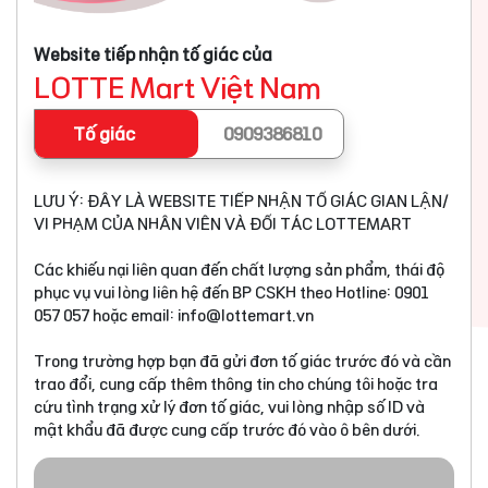
Website tiếp nhận tố giác của
LOTTE Mart Việt Nam
Tố giác
0909386810
LƯU Ý: ĐÂY LÀ WEBSITE TIẾP NHẬN TỐ GIÁC GIAN LẬN/
VI PHẠM CỦA NHÂN VIÊN VÀ ĐỐI TÁC LOTTEMART
Các khiếu nại liên quan đến chất lượng sản phẩm, thái độ
phục vụ vui lòng liên hệ đến BP CSKH theo Hotline: 0901
057 057 hoặc email:
info@lottemart.vn
Trong trường hợp bạn đã gửi đơn tố giác trước đó và cần
trao đổi, cung cấp thêm thông tin cho chúng tôi hoặc tra
cứu tình trạng xử lý đơn tố giác, vui lòng nhập số ID và
mật khẩu đã được cung cấp trước đó vào ô bên dưới.