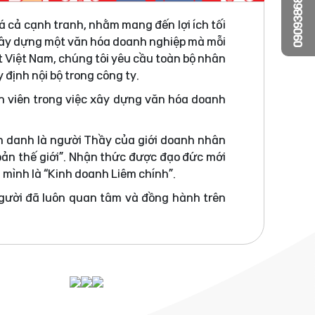
0909386810
á cả cạnh tranh, nhằm mang đến lợi ích tối
 xây dựng một văn hóa doanh nghiệp mà mỗi
t Việt Nam, chúng tôi yêu cầu toàn bộ nhân
 định nội bộ trong công ty.
n viên trong việc xây dựng văn hóa doanh
h danh là người Thầy của giới doanh nhân
bản thế giới”. Nhận thức được đạo đức mới
a mình là “Kinh doanh Liêm chính”.
người đã luôn quan tâm và đồng hành trên