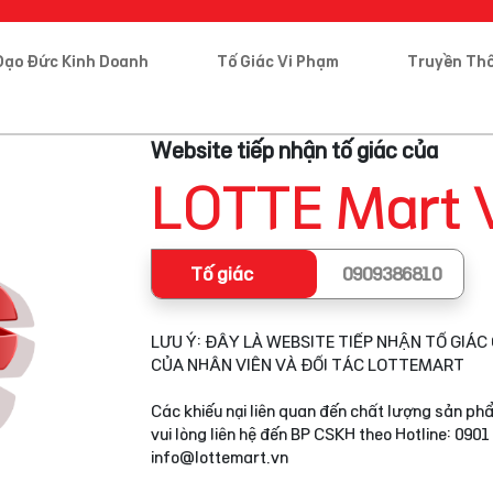
Đạo Đức Kinh Doanh
Tố Giác Vi Phạm
Truyền Th
Website tiếp nhận tố giác của
LOTTE Mart 
Tố giác
0909386810
LƯU Ý: ĐÂY LÀ WEBSITE TIẾP NHẬN TỐ GIÁC 
CỦA NHÂN VIÊN VÀ ĐỐI TÁC LOTTEMART
Các khiếu nại liên quan đến chất lượng sản phẩ
vui lòng liên hệ đến BP CSKH theo Hotline: 0901
info@lottemart.vn