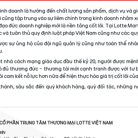
 kinh doanh là hướng đến chất lượng sản phẩm, dịch vụ và gi
i cũng tập trung vào sự liêm chính trong kinh doanh nhằm
ạo đức doanh nghiệp mới là nền tảng cốt lõi. Tại Lotte Mar
ực và tuân thủ quy định luật pháp Việt Nam cũng như các quy
được sự ủng hộ của đội ngũ quản lý cũng như toàn thể nhâ
u.
t nhà cách mạng giáo dục đầu thế kỷ 20, người được mện
 đủ thương đức - thương tài mới cạnh tranh được với tư 
i cam kết nỗ lực hơn nữa để hiện thực hóa giá trị cốt lõi củ
 thành, sâu sắc đến quý khách hàng, quý đối tác, những 
CỔ PHẦN TRUNG TÂM THƯƠNG MẠI LOTTE VIỆT NAM
nh: