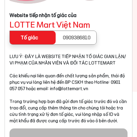
Website tiếp nhận tố giác của
LOTTE Mart Việt Nam
Tố giác
0909386810
LƯU Ý: ĐÂY LÀ WEBSITE TIẾP NHẬN TỐ GIÁC GIAN LẬN/
VI PHẠM CỦA NHÂN VIÊN VÀ ĐỐI TÁC LOTTEMART
Các khiếu nại liên quan đến chất lượng sản phẩm, thái độ
phục vụ vui lòng liên hệ đến BP CSKH theo Hotline: 0901
057 057 hoặc email:
info@lottemart.vn
Trong trường hợp bạn đã gửi đơn tố giác trước đó và cần
trao đổi, cung cấp thêm thông tin cho chúng tôi hoặc tra
cứu tình trạng xử lý đơn tố giác, vui lòng nhập số ID và
mật khẩu đã được cung cấp trước đó vào ô bên dưới.