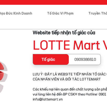
Đạo Đức Kinh Doanh
Tố Giác Vi Phạm
Truyền Th
Website tiếp nhận tố giác của
LOTTE Mart 
Tố giác
0909386810
LƯU Ý: ĐÂY LÀ WEBSITE TIẾP NHẬN TỐ GIÁC 
CỦA NHÂN VIÊN VÀ ĐỐI TÁC LOTTEMART
Các khiếu nại liên quan đến chất lượng sản phẩ
vui lòng liên hệ đến BP CSKH theo Hotline: 0901
info@lottemart.vn