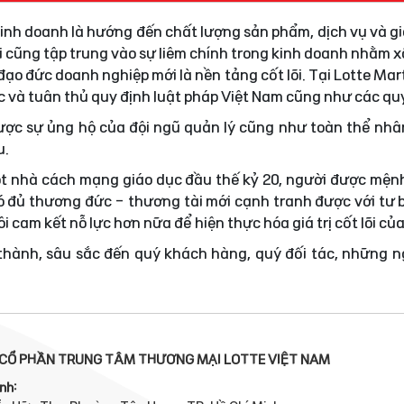
 kinh doanh là hướng đến chất lượng sản phẩm, dịch vụ và gi
i cũng tập trung vào sự liêm chính trong kinh doanh nhằm
ạo đức doanh nghiệp mới là nền tảng cốt lõi. Tại Lotte Mar
ực và tuân thủ quy định luật pháp Việt Nam cũng như các quy
được sự ủng hộ của đội ngũ quản lý cũng như toàn thể nhâ
u.
t nhà cách mạng giáo dục đầu thế kỷ 20, người được mện
 đủ thương đức - thương tài mới cạnh tranh được với tư 
i cam kết nỗ lực hơn nữa để hiện thực hóa giá trị cốt lõi củ
 thành, sâu sắc đến quý khách hàng, quý đối tác, những 
CỔ PHẦN TRUNG TÂM THƯƠNG MẠI LOTTE VIỆT NAM
nh: