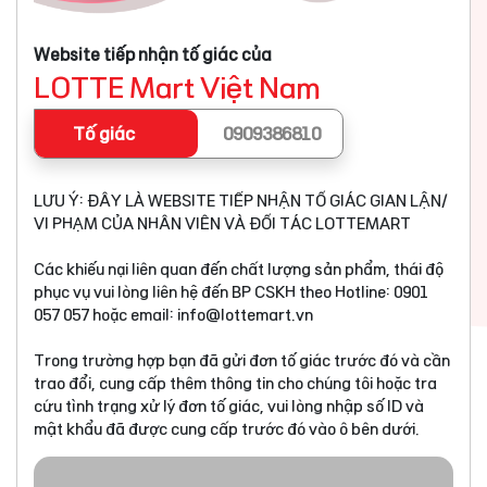
Website tiếp nhận tố giác của
LOTTE Mart Việt Nam
Tố giác
0909386810
LƯU Ý: ĐÂY LÀ WEBSITE TIẾP NHẬN TỐ GIÁC GIAN LẬN/
VI PHẠM CỦA NHÂN VIÊN VÀ ĐỐI TÁC LOTTEMART
Các khiếu nại liên quan đến chất lượng sản phẩm, thái độ
phục vụ vui lòng liên hệ đến BP CSKH theo Hotline: 0901
057 057 hoặc email:
info@lottemart.vn
Trong trường hợp bạn đã gửi đơn tố giác trước đó và cần
trao đổi, cung cấp thêm thông tin cho chúng tôi hoặc tra
cứu tình trạng xử lý đơn tố giác, vui lòng nhập số ID và
mật khẩu đã được cung cấp trước đó vào ô bên dưới.