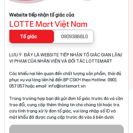
Website tiếp nhận tố giác của
LOTTE Mart Việt Nam
Tố giác
0909386810
LƯU Ý: ĐÂY LÀ WEBSITE TIẾP NHẬN TỐ GIÁC GIAN LẬN/
VI PHẠM CỦA NHÂN VIÊN VÀ ĐỐI TÁC LOTTEMART
Các khiếu nại liên quan đến chất lượng sản phẩm, thái độ
phục vụ vui lòng liên hệ đến BP CSKH theo Hotline: 0901
057 057 hoặc email:
info@lottemart.vn
Trong trường hợp bạn đã gửi đơn tố giác trước đó và cần
trao đổi, cung cấp thêm thông tin cho chúng tôi hoặc tra
cứu tình trạng xử lý đơn tố giác, vui lòng nhập số ID và
mật khẩu đã được cung cấp trước đó vào ô bên dưới.