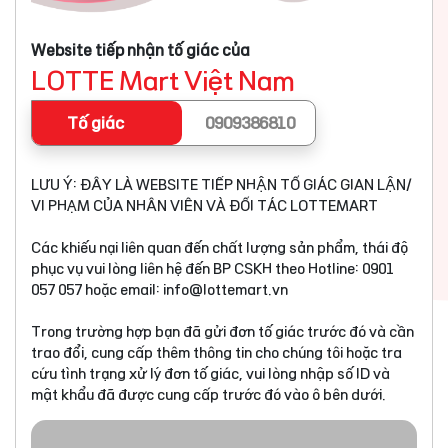
Website tiếp nhận tố giác của
LOTTE Mart Việt Nam
Tố giác
0909386810
LƯU Ý: ĐÂY LÀ WEBSITE TIẾP NHẬN TỐ GIÁC GIAN LẬN/
VI PHẠM CỦA NHÂN VIÊN VÀ ĐỐI TÁC LOTTEMART
Các khiếu nại liên quan đến chất lượng sản phẩm, thái độ
phục vụ vui lòng liên hệ đến BP CSKH theo Hotline: 0901
057 057 hoặc email:
info@lottemart.vn
Trong trường hợp bạn đã gửi đơn tố giác trước đó và cần
trao đổi, cung cấp thêm thông tin cho chúng tôi hoặc tra
cứu tình trạng xử lý đơn tố giác, vui lòng nhập số ID và
mật khẩu đã được cung cấp trước đó vào ô bên dưới.