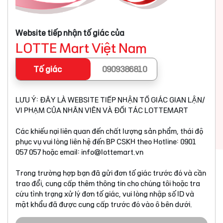
Website tiếp nhận tố giác của
LOTTE Mart Việt Nam
Tố giác
0909386810
LƯU Ý: ĐÂY LÀ WEBSITE TIẾP NHẬN TỐ GIÁC GIAN LẬN/
VI PHẠM CỦA NHÂN VIÊN VÀ ĐỐI TÁC LOTTEMART
Các khiếu nại liên quan đến chất lượng sản phẩm, thái độ
phục vụ vui lòng liên hệ đến BP CSKH theo Hotline: 0901
057 057 hoặc email:
info@lottemart.vn
Trong trường hợp bạn đã gửi đơn tố giác trước đó và cần
trao đổi, cung cấp thêm thông tin cho chúng tôi hoặc tra
cứu tình trạng xử lý đơn tố giác, vui lòng nhập số ID và
mật khẩu đã được cung cấp trước đó vào ô bên dưới.