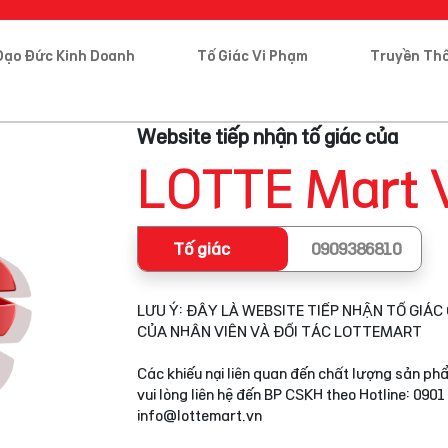
Đạo Đức Kinh Doanh
Tố Giác Vi Phạm
Truyền Th
Website tiếp nhận tố giác của
LOTTE Mart 
Tố giác
0909386810
LƯU Ý: ĐÂY LÀ WEBSITE TIẾP NHẬN TỐ GIÁC 
CỦA NHÂN VIÊN VÀ ĐỐI TÁC LOTTEMART
Các khiếu nại liên quan đến chất lượng sản phẩ
vui lòng liên hệ đến BP CSKH theo Hotline: 0901
info@lottemart.vn