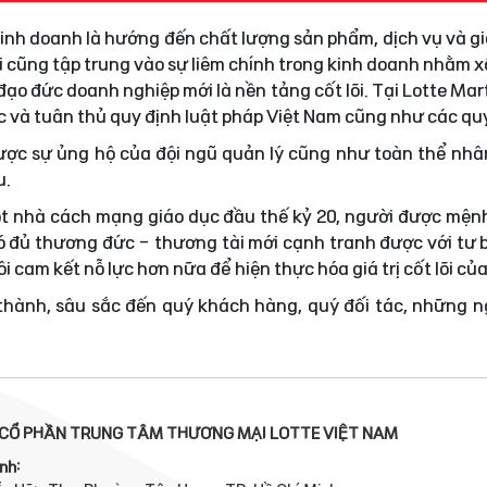
 kinh doanh là hướng đến chất lượng sản phẩm, dịch vụ và gi
i cũng tập trung vào sự liêm chính trong kinh doanh nhằm
ạo đức doanh nghiệp mới là nền tảng cốt lõi. Tại Lotte Mar
ực và tuân thủ quy định luật pháp Việt Nam cũng như các quy
được sự ủng hộ của đội ngũ quản lý cũng như toàn thể nhâ
u.
t nhà cách mạng giáo dục đầu thế kỷ 20, người được mện
 đủ thương đức - thương tài mới cạnh tranh được với tư 
i cam kết nỗ lực hơn nữa để hiện thực hóa giá trị cốt lõi củ
 thành, sâu sắc đến quý khách hàng, quý đối tác, những 
CỔ PHẦN TRUNG TÂM THƯƠNG MẠI LOTTE VIỆT NAM
nh: