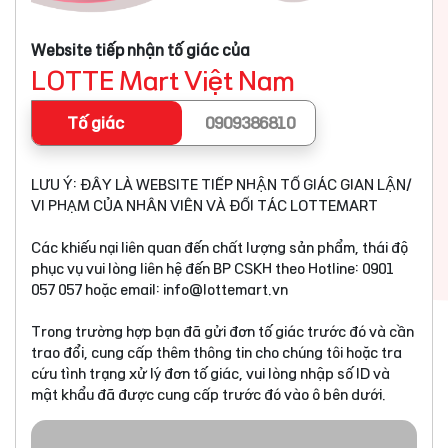
Website tiếp nhận tố giác của
LOTTE Mart Việt Nam
Tố giác
0909386810
LƯU Ý: ĐÂY LÀ WEBSITE TIẾP NHẬN TỐ GIÁC GIAN LẬN/
VI PHẠM CỦA NHÂN VIÊN VÀ ĐỐI TÁC LOTTEMART
Các khiếu nại liên quan đến chất lượng sản phẩm, thái độ
phục vụ vui lòng liên hệ đến BP CSKH theo Hotline: 0901
057 057 hoặc email:
info@lottemart.vn
Trong trường hợp bạn đã gửi đơn tố giác trước đó và cần
trao đổi, cung cấp thêm thông tin cho chúng tôi hoặc tra
cứu tình trạng xử lý đơn tố giác, vui lòng nhập số ID và
mật khẩu đã được cung cấp trước đó vào ô bên dưới.