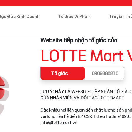
Đạo Đức Kinh Doanh
Tố Giác Vi Phạm
Truyền Th
Website tiếp nhận tố giác của
LOTTE Mart 
Tố giác
0909386810
LƯU Ý: ĐÂY LÀ WEBSITE TIẾP NHẬN TỐ GIÁC 
CỦA NHÂN VIÊN VÀ ĐỐI TÁC LOTTEMART
Các khiếu nại liên quan đến chất lượng sản phẩ
vui lòng liên hệ đến BP CSKH theo Hotline: 0901
info@lottemart.vn