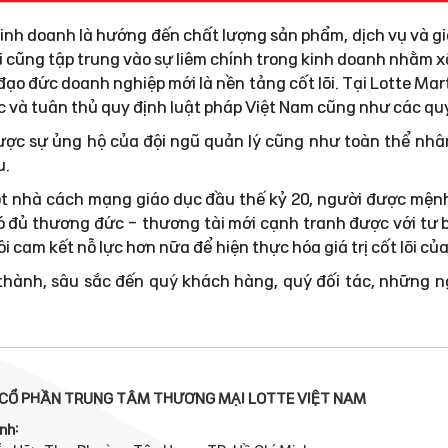
 kinh doanh là hướng đến chất lượng sản phẩm, dịch vụ và gi
i cũng tập trung vào sự liêm chính trong kinh doanh nhằm
ạo đức doanh nghiệp mới là nền tảng cốt lõi. Tại Lotte Mar
ực và tuân thủ quy định luật pháp Việt Nam cũng như các quy
được sự ủng hộ của đội ngũ quản lý cũng như toàn thể nhâ
u.
t nhà cách mạng giáo dục đầu thế kỷ 20, người được mện
 đủ thương đức - thương tài mới cạnh tranh được với tư 
i cam kết nỗ lực hơn nữa để hiện thực hóa giá trị cốt lõi củ
 thành, sâu sắc đến quý khách hàng, quý đối tác, những 
CỔ PHẦN TRUNG TÂM THƯƠNG MẠI LOTTE VIỆT NAM
nh: