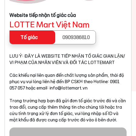
Website tiếp nhận tố giác của
LOTTE Mart Việt Nam
Tố giác
0909386810
LƯU Ý: ĐÂY LÀ WEBSITE TIẾP NHẬN TỐ GIÁC GIAN LẬN/
VI PHẠM CỦA NHÂN VIÊN VÀ ĐỐI TÁC LOTTEMART
Các khiếu nại liên quan đến chất lượng sản phẩm, thái độ
phục vụ vui lòng liên hệ đến BP CSKH theo Hotline: 0901
057 057 hoặc email:
info@lottemart.vn
Trong trường hợp bạn đã gửi đơn tố giác trước đó và cần
trao đổi, cung cấp thêm thông tin cho chúng tôi hoặc tra
cứu tình trạng xử lý đơn tố giác, vui lòng nhập số ID và
mật khẩu đã được cung cấp trước đó vào ô bên dưới.