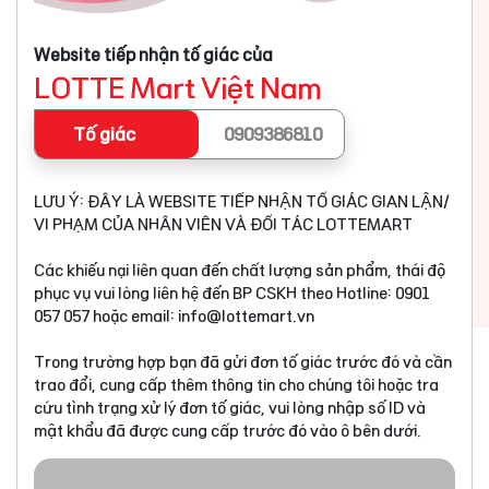
Website tiếp nhận tố giác của
LOTTE Mart Việt Nam
Tố giác
0909386810
LƯU Ý: ĐÂY LÀ WEBSITE TIẾP NHẬN TỐ GIÁC GIAN LẬN/
VI PHẠM CỦA NHÂN VIÊN VÀ ĐỐI TÁC LOTTEMART
Các khiếu nại liên quan đến chất lượng sản phẩm, thái độ
phục vụ vui lòng liên hệ đến BP CSKH theo Hotline: 0901
057 057 hoặc email:
info@lottemart.vn
Trong trường hợp bạn đã gửi đơn tố giác trước đó và cần
trao đổi, cung cấp thêm thông tin cho chúng tôi hoặc tra
cứu tình trạng xử lý đơn tố giác, vui lòng nhập số ID và
mật khẩu đã được cung cấp trước đó vào ô bên dưới.