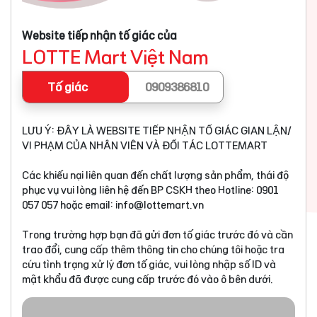
Website tiếp nhận tố giác của
LOTTE Mart Việt Nam
Tố giác
0909386810
LƯU Ý: ĐÂY LÀ WEBSITE TIẾP NHẬN TỐ GIÁC GIAN LẬN/
VI PHẠM CỦA NHÂN VIÊN VÀ ĐỐI TÁC LOTTEMART
Các khiếu nại liên quan đến chất lượng sản phẩm, thái độ
phục vụ vui lòng liên hệ đến BP CSKH theo Hotline: 0901
057 057 hoặc email:
info@lottemart.vn
Trong trường hợp bạn đã gửi đơn tố giác trước đó và cần
trao đổi, cung cấp thêm thông tin cho chúng tôi hoặc tra
cứu tình trạng xử lý đơn tố giác, vui lòng nhập số ID và
mật khẩu đã được cung cấp trước đó vào ô bên dưới.