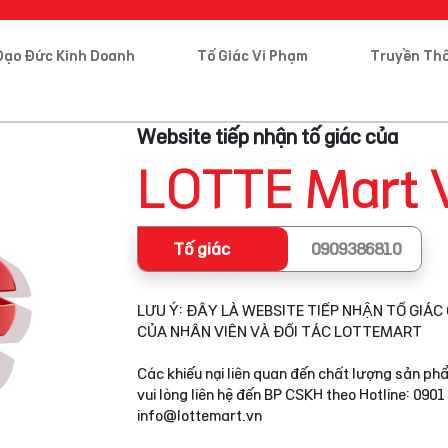
Đạo Đức Kinh Doanh
Tố Giác Vi Phạm
Truyền Th
Website tiếp nhận tố giác của
LOTTE Mart 
Tố giác
0909386810
LƯU Ý: ĐÂY LÀ WEBSITE TIẾP NHẬN TỐ GIÁC 
CỦA NHÂN VIÊN VÀ ĐỐI TÁC LOTTEMART
Các khiếu nại liên quan đến chất lượng sản phẩ
vui lòng liên hệ đến BP CSKH theo Hotline: 0901
info@lottemart.vn