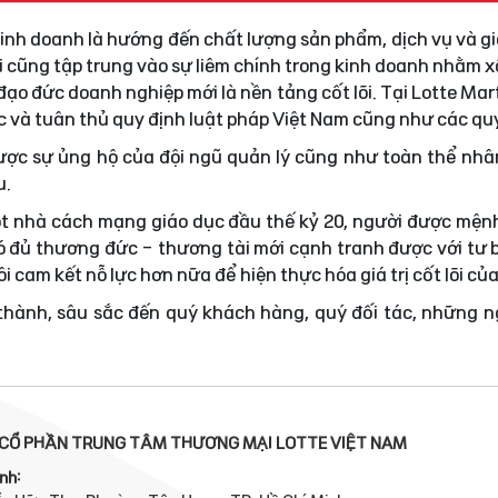
 kinh doanh là hướng đến chất lượng sản phẩm, dịch vụ và gi
i cũng tập trung vào sự liêm chính trong kinh doanh nhằm
ạo đức doanh nghiệp mới là nền tảng cốt lõi. Tại Lotte Mar
ực và tuân thủ quy định luật pháp Việt Nam cũng như các quy
được sự ủng hộ của đội ngũ quản lý cũng như toàn thể nhâ
u.
t nhà cách mạng giáo dục đầu thế kỷ 20, người được mện
 đủ thương đức - thương tài mới cạnh tranh được với tư 
i cam kết nỗ lực hơn nữa để hiện thực hóa giá trị cốt lõi củ
 thành, sâu sắc đến quý khách hàng, quý đối tác, những 
CỔ PHẦN TRUNG TÂM THƯƠNG MẠI LOTTE VIỆT NAM
nh: