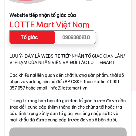
Website tiếp nhận tố giác của
LOTTE Mart Việt Nam
Tố giác
0909386810
LƯU Ý: ĐÂY LÀ WEBSITE TIẾP NHẬN TỐ GIÁC GIAN LẬN/
VI PHẠM CỦA NHÂN VIÊN VÀ ĐỐI TÁC LOTTEMART
Các khiếu nại liên quan đến chất lượng sản phẩm, thái độ
phục vụ vui lòng liên hệ đến BP CSKH theo Hotline: 0901
057 057 hoặc email:
info@lottemart.vn
Trong trường hợp bạn đã gửi đơn tố giác trước đó và cần
trao đổi, cung cấp thêm thông tin cho chúng tôi hoặc tra
cứu tình trạng xử lý đơn tố giác, vui lòng nhập số ID và
mật khẩu đã được cung cấp trước đó vào ô bên dưới.