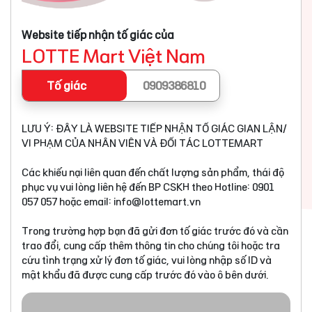
Website tiếp nhận tố giác của
LOTTE Mart Việt Nam
Tố giác
0909386810
LƯU Ý: ĐÂY LÀ WEBSITE TIẾP NHẬN TỐ GIÁC GIAN LẬN/
VI PHẠM CỦA NHÂN VIÊN VÀ ĐỐI TÁC LOTTEMART
Các khiếu nại liên quan đến chất lượng sản phẩm, thái độ
phục vụ vui lòng liên hệ đến BP CSKH theo Hotline: 0901
057 057 hoặc email:
info@lottemart.vn
Trong trường hợp bạn đã gửi đơn tố giác trước đó và cần
trao đổi, cung cấp thêm thông tin cho chúng tôi hoặc tra
cứu tình trạng xử lý đơn tố giác, vui lòng nhập số ID và
mật khẩu đã được cung cấp trước đó vào ô bên dưới.