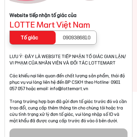
Website tiếp nhận tố giác của
LOTTE Mart Việt Nam
Tố giác
0909386810
LƯU Ý: ĐÂY LÀ WEBSITE TIẾP NHẬN TỐ GIÁC GIAN LẬN/
VI PHẠM CỦA NHÂN VIÊN VÀ ĐỐI TÁC LOTTEMART
Các khiếu nại liên quan đến chất lượng sản phẩm, thái độ
phục vụ vui lòng liên hệ đến BP CSKH theo Hotline: 0901
057 057 hoặc email:
info@lottemart.vn
Trong trường hợp bạn đã gửi đơn tố giác trước đó và cần
trao đổi, cung cấp thêm thông tin cho chúng tôi hoặc tra
cứu tình trạng xử lý đơn tố giác, vui lòng nhập số ID và
mật khẩu đã được cung cấp trước đó vào ô bên dưới.