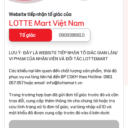
Website tiếp nhận tố giác của
LOTTE Mart Việt Nam
Tố giác
0909386810
LƯU Ý: ĐÂY LÀ WEBSITE TIẾP NHẬN TỐ GIÁC GIAN LẬN/
VI PHẠM CỦA NHÂN VIÊN VÀ ĐỐI TÁC LOTTEMART
Các khiếu nại liên quan đến chất lượng sản phẩm, thái độ
phục vụ vui lòng liên hệ đến BP CSKH theo Hotline: 0901
057 057 hoặc email:
info@lottemart.vn
Trong trường hợp bạn đã gửi đơn tố giác trước đó và cần
trao đổi, cung cấp thêm thông tin cho chúng tôi hoặc tra
cứu tình trạng xử lý đơn tố giác, vui lòng nhập số ID và
mật khẩu đã được cung cấp trước đó vào ô bên dưới.