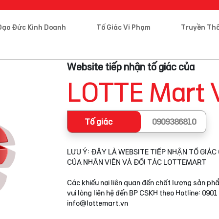
Đạo Đức Kinh Doanh
Tố Giác Vi Phạm
Truyền Th
Website tiếp nhận tố giác của
LOTTE Mart 
Tố giác
0909386810
LƯU Ý: ĐÂY LÀ WEBSITE TIẾP NHẬN TỐ GIÁC 
CỦA NHÂN VIÊN VÀ ĐỐI TÁC LOTTEMART
Các khiếu nại liên quan đến chất lượng sản phẩ
vui lòng liên hệ đến BP CSKH theo Hotline: 0901
info@lottemart.vn