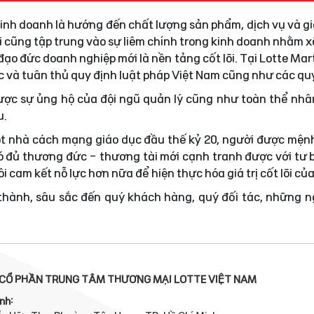
 kinh doanh là hướng đến chất lượng sản phẩm, dịch vụ và gi
i cũng tập trung vào sự liêm chính trong kinh doanh nhằm
ạo đức doanh nghiệp mới là nền tảng cốt lõi. Tại Lotte Mar
ực và tuân thủ quy định luật pháp Việt Nam cũng như các quy
được sự ủng hộ của đội ngũ quản lý cũng như toàn thể nhâ
u.
t nhà cách mạng giáo dục đầu thế kỷ 20, người được mện
 đủ thương đức - thương tài mới cạnh tranh được với tư 
i cam kết nỗ lực hơn nữa để hiện thực hóa giá trị cốt lõi củ
 thành, sâu sắc đến quý khách hàng, quý đối tác, những 
CỔ PHẦN TRUNG TÂM THƯƠNG MẠI LOTTE VIỆT NAM
nh: